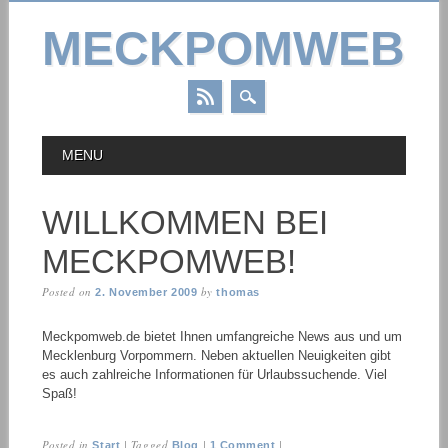
MECKPOMWEB
Skip
MAIN MENU
MENU
to
content
WILLKOMMEN BEI
MECKPOMWEB!
Posted on
by
2. November 2009
thomas
Meckpomweb.de bietet Ihnen umfangreiche News aus und um
Mecklenburg Vorpommern. Neben aktuellen Neuigkeiten gibt
es auch zahlreiche Informationen für Urlaubssuchende. Viel
Spaß!
Posted in
|
Tagged
|
|
Start
Blog
1 Comment