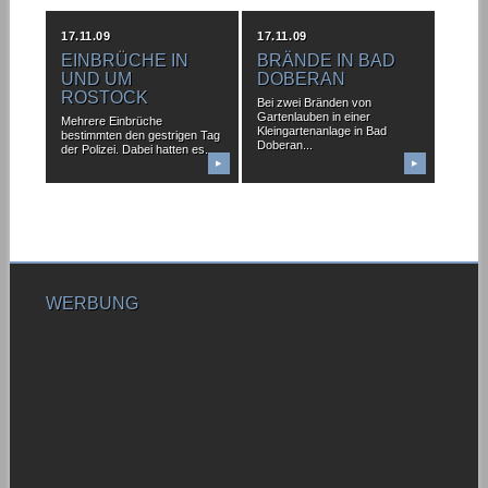
17.11.09
17.11.09
EINBRÜCHE IN
BRÄNDE IN BAD
UND UM
DOBERAN
ROSTOCK
Bei zwei Bränden von
Gartenlauben in einer
Mehrere Einbrüche
Kleingartenanlage in Bad
bestimmten den gestrigen Tag
Doberan...
der Polizei. Dabei hatten es...
▶
▶
WERBUNG