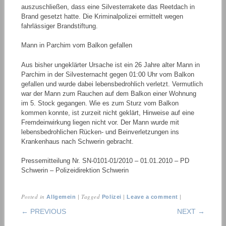
auszuschließen, dass eine Silvesterrakete das Reetdach in
Brand gesetzt hatte. Die Kriminalpolizei ermittelt wegen
fahrlässiger Brandstiftung.
Mann in Parchim vom Balkon gefallen
Aus bisher ungeklärter Ursache ist ein 26 Jahre alter Mann in
Parchim in der Silvesternacht gegen 01:00 Uhr vom Balkon
gefallen und wurde dabei lebensbedrohlich verletzt. Vermutlich
war der Mann zum Rauchen auf dem Balkon einer Wohnung
im 5. Stock gegangen. Wie es zum Sturz vom Balkon
kommen konnte, ist zurzeit nicht geklärt, Hinweise auf eine
Fremdeinwirkung liegen nicht vor. Der Mann wurde mit
lebensbedrohlichen Rücken- und Beinverletzungen ins
Krankenhaus nach Schwerin gebracht.
Pressemitteilung Nr. SN-0101-01/2010 – 01.01.2010 – PD
Schwerin – Polizeidirektion Schwerin
Posted in
|
Tagged
|
|
Allgemein
Polizei
Leave a comment
POST NAVIGATION
← PREVIOUS
NEXT →