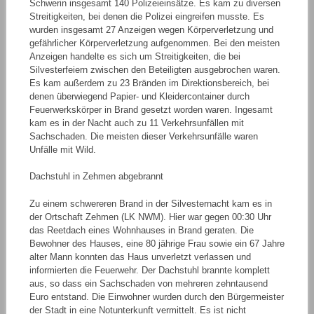
Schwerin insgesamt 140 Polizeieinsätze. Es kam zu diversen
Streitigkeiten, bei denen die Polizei eingreifen musste. Es
wurden insgesamt 27 Anzeigen wegen Körperverletzung und
gefährlicher Körperverletzung aufgenommen. Bei den meisten
Anzeigen handelte es sich um Streitigkeiten, die bei
Silvesterfeiern zwischen den Beteiligten ausgebrochen waren.
Es kam außerdem zu 23 Bränden im Direktionsbereich, bei
denen überwiegend Papier- und Kleidercontainer durch
Feuerwerkskörper in Brand gesetzt worden waren. Ingesamt
kam es in der Nacht auch zu 11 Verkehrsunfällen mit
Sachschaden. Die meisten dieser Verkehrsunfälle waren
Unfälle mit Wild.
Dachstuhl in Zehmen abgebrannt
Zu einem schwereren Brand in der Silvesternacht kam es in
der Ortschaft Zehmen (LK NWM). Hier war gegen 00:30 Uhr
das Reetdach eines Wohnhauses in Brand geraten. Die
Bewohner des Hauses, eine 80 jährige Frau sowie ein 67 Jahre
alter Mann konnten das Haus unverletzt verlassen und
informierten die Feuerwehr. Der Dachstuhl brannte komplett
aus, so dass ein Sachschaden von mehreren zehntausend
Euro entstand. Die Einwohner wurden durch den Bürgermeister
der Stadt in eine Notunterkunft vermittelt. Es ist nicht