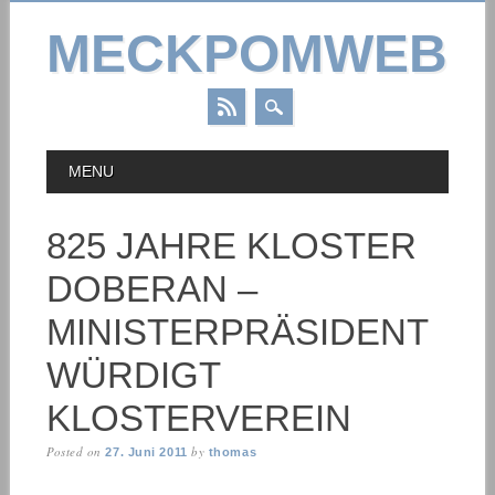
MECKPOMWEB
Skip
MAIN MENU
MENU
to
content
825 JAHRE KLOSTER
DOBERAN –
MINISTERPRÄSIDENT
WÜRDIGT
KLOSTERVEREIN
Posted on
by
27. Juni 2011
thomas