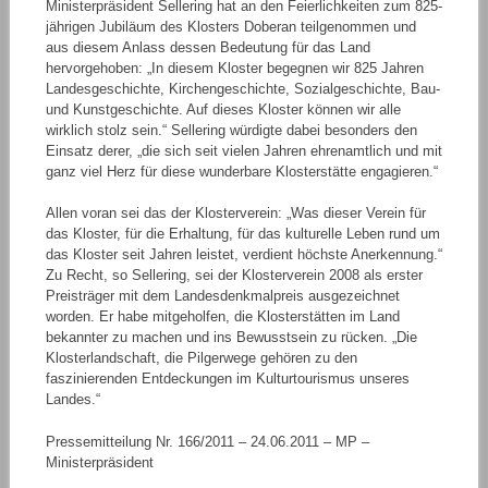
Ministerpräsident Sellering hat an den Feierlichkeiten zum 825-
jährigen Jubiläum des Klosters Doberan teilgenommen und
aus diesem Anlass dessen Bedeutung für das Land
hervorgehoben: „In diesem Kloster begegnen wir 825 Jahren
Landesgeschichte, Kirchengeschichte, Sozialgeschichte, Bau-
und Kunstgeschichte. Auf dieses Kloster können wir alle
wirklich stolz sein.“ Sellering würdigte dabei besonders den
Einsatz derer, „die sich seit vielen Jahren ehrenamtlich und mit
ganz viel Herz für diese wunderbare Klosterstätte engagieren.“
Allen voran sei das der Klosterverein: „Was dieser Verein für
das Kloster, für die Erhaltung, für das kulturelle Leben rund um
das Kloster seit Jahren leistet, verdient höchste Anerkennung.“
Zu Recht, so Sellering, sei der Klosterverein 2008 als erster
Preisträger mit dem Landesdenkmalpreis ausgezeichnet
worden. Er habe mitgeholfen, die Klosterstätten im Land
bekannter zu machen und ins Bewusstsein zu rücken. „Die
Klosterlandschaft, die Pilgerwege gehören zu den
faszinierenden Entdeckungen im Kulturtourismus unseres
Landes.“
Pressemitteilung Nr. 166/2011 – 24.06.2011 – MP –
Ministerpräsident